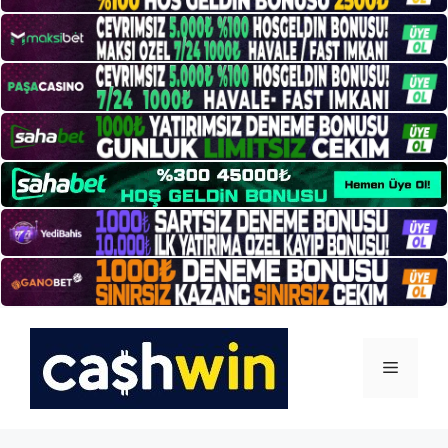
İçeriğe
atla
Menü