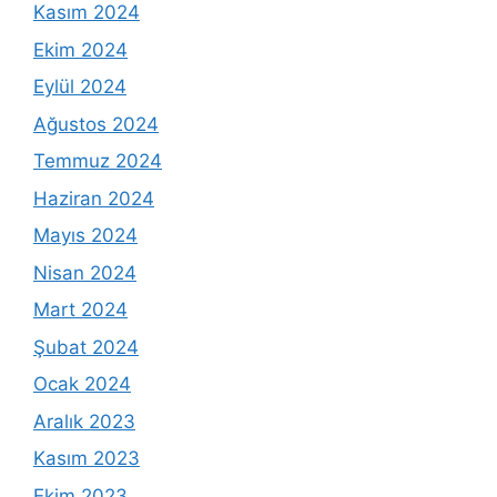
Kasım 2024
Ekim 2024
Eylül 2024
Ağustos 2024
Temmuz 2024
Haziran 2024
Mayıs 2024
Nisan 2024
Mart 2024
Şubat 2024
Ocak 2024
Aralık 2023
Kasım 2023
Ekim 2023