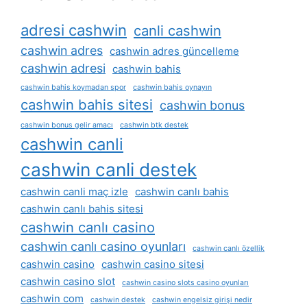
adresi cashwin
canli cashwin
cashwin adres
cashwin adres güncelleme
cashwin adresi
cashwin bahis
cashwin bahis koymadan spor
cashwin bahis oynayın
cashwin bahis sitesi
cashwin bonus
cashwin bonus gelir amacı
cashwin btk destek
cashwin canli
cashwin canli destek
cashwin canli maç izle
cashwin canlı bahis
cashwin canlı bahis sitesi
cashwin canlı casino
cashwin canlı casino oyunları
cashwin canlı özellik
cashwin casino
cashwin casino sitesi
cashwin casino slot
cashwin casino slots casino oyunları
cashwin com
cashwin destek
cashwin engelsiz girişi nedir