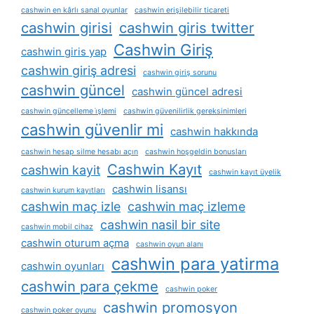
cashwin en kârlı sanal oyunlar
cashwin erişilebilir ticareti
cashwin girisi
cashwin giris twitter
Cashwin Giriş
cashwin giris yap
cashwin giriş adresi
cashwin giriş sorunu
cashwin güncel
cashwin güncel adresi
cashwin güncelleme i̇şlemi
cashwin güvenilirlik gereksinimleri
cashwin güvenlir mi
cashwin hakkında
cashwin hesap silme hesabı açın
cashwin hoşgeldin bonusları
Cashwin Kayıt
cashwin kayit
cashwin kayıt üyelik
cashwin lisansı
cashwin kurum kayıtları
cashwin maç izle
cashwin maç izleme
cashwin nasil bir site
cashwin mobil cihaz
cashwin oturum açma
cashwin oyun alanı
cashwin para yatirma
cashwin oyunları
cashwin para çekme
cashwin poker
cashwin promosyon
cashwin poker oyunu