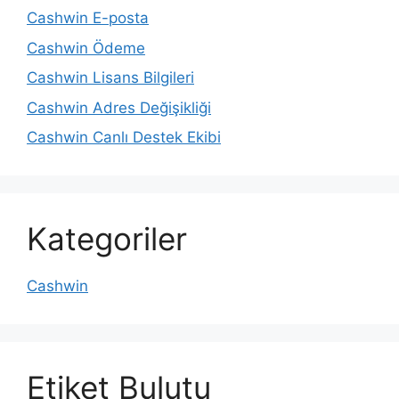
Cashwin E-posta
Cashwin Ödeme
Cashwin Lisans Bilgileri
Cashwin Adres Değişikliği
Cashwin Canlı Destek Ekibi
Kategoriler
Cashwin
Etiket Bulutu