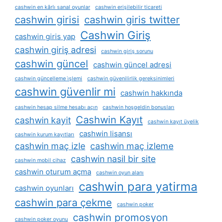
cashwin en kârlı sanal oyunlar
cashwin erişilebilir ticareti
cashwin girisi
cashwin giris twitter
Cashwin Giriş
cashwin giris yap
cashwin giriş adresi
cashwin giriş sorunu
cashwin güncel
cashwin güncel adresi
cashwin güncelleme i̇şlemi
cashwin güvenilirlik gereksinimleri
cashwin güvenlir mi
cashwin hakkında
cashwin hesap silme hesabı açın
cashwin hoşgeldin bonusları
Cashwin Kayıt
cashwin kayit
cashwin kayıt üyelik
cashwin lisansı
cashwin kurum kayıtları
cashwin maç izle
cashwin maç izleme
cashwin nasil bir site
cashwin mobil cihaz
cashwin oturum açma
cashwin oyun alanı
cashwin para yatirma
cashwin oyunları
cashwin para çekme
cashwin poker
cashwin promosyon
cashwin poker oyunu