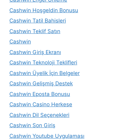
Cashwin Hoşgeldin Bonusu
Cashwin Tatil Bahisleri
Cashwin Teklif Satın
Cashwin
Cashwin Giriş Ekranı
Cashwin Teknoloji Teklifleri
Cashwin Üyelik İçin Belgeler
Cashwin Gelişmiş Destek
Cashwin Eposta Bonusu
Cashwin Casino Herkese
Cashwin Dil Seçenekleri
Cashwin Son Giriş
Cashwin Youtube Uygulaması