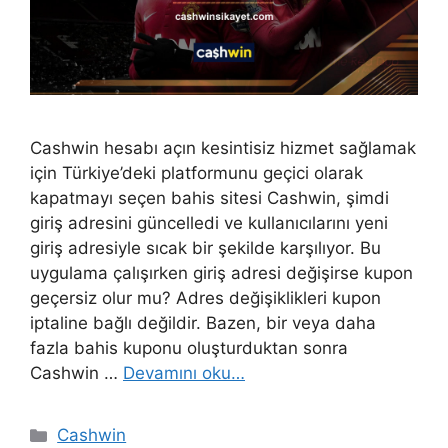
Cashwin hesabı açın kesintisiz hizmet sağlamak
için Türkiye’deki platformunu geçici olarak
kapatmayı seçen bahis sitesi Cashwin, şimdi
giriş adresini güncelledi ve kullanıcılarını yeni
giriş adresiyle sıcak bir şekilde karşılıyor. Bu
uygulama çalışırken giriş adresi değişirse kupon
geçersiz olur mu? Adres değişiklikleri kupon
iptaline bağlı değildir. Bazen, bir veya daha
fazla bahis kuponu oluşturduktan sonra
Cashwin …
Devamını oku…
Kategoriler
Cashwin