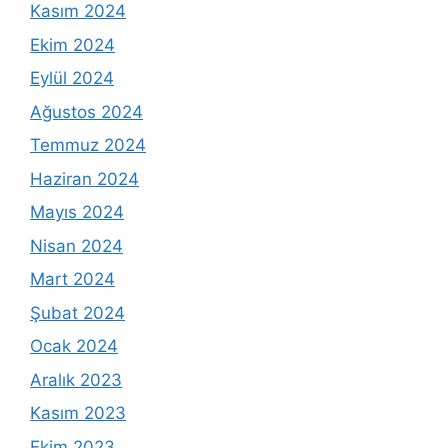
Kasım 2024
Ekim 2024
Eylül 2024
Ağustos 2024
Temmuz 2024
Haziran 2024
Mayıs 2024
Nisan 2024
Mart 2024
Şubat 2024
Ocak 2024
Aralık 2023
Kasım 2023
Ekim 2023