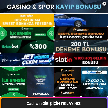
×
Cashwin GİRİŞ İÇİN TIKLAYINIZ!