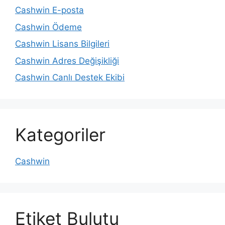
Cashwin E-posta
Cashwin Ödeme
Cashwin Lisans Bilgileri
Cashwin Adres Değişikliği
Cashwin Canlı Destek Ekibi
Kategoriler
Cashwin
Etiket Bulutu