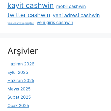
kayit cashwin
mobil cashwin
twitter cashwin
yeni adresi cashwin
yeni giris cashwin
yeni cashwin girişleri
Arşivler
Haziran 2026
Eylül 2025
Haziran 2025
Mayıs 2025
Şubat 2025
Ocak 2025