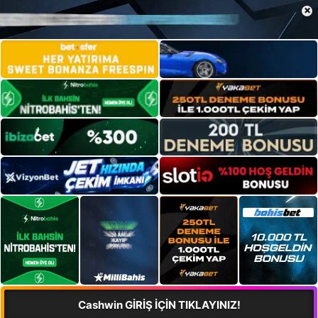
×
Cashwin GİRİŞ İÇİN TIKLAYINIZ!