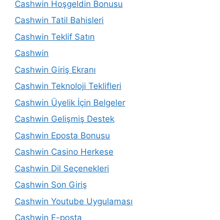
Cashwin Hoşgeldin Bonusu
Cashwin Tatil Bahisleri
Cashwin Teklif Satın
Cashwin
Cashwin Giriş Ekranı
Cashwin Teknoloji Teklifleri
Cashwin Üyelik İçin Belgeler
Cashwin Gelişmiş Destek
Cashwin Eposta Bonusu
Cashwin Casino Herkese
Cashwin Dil Seçenekleri
Cashwin Son Giriş
Cashwin Youtube Uygulaması
Cashwin E-posta