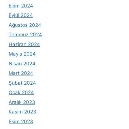
Ekim 2024
Eylül 2024
Ağustos 2024
Temmuz 2024
Haziran 2024
Mayıs 2024
Nisan 2024
Mart 2024
Şubat 2024
Ocak 2024
Aralık 2023
Kasım 2023
Ekim 2023