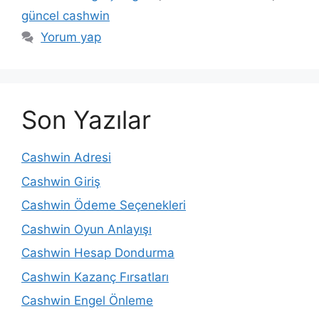
güncel cashwin
Yorum yap
Son Yazılar
Cashwin Adresi
Cashwin Giriş
Cashwin Ödeme Seçenekleri
Cashwin Oyun Anlayışı
Cashwin Hesap Dondurma
Cashwin Kazanç Fırsatları
Cashwin Engel Önleme