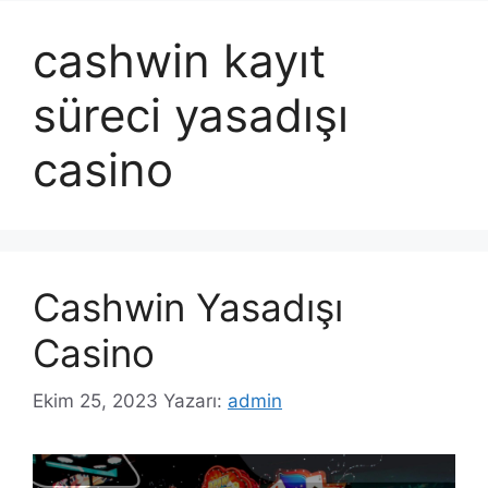
cashwin kayıt
süreci yasadışı
casino
Cashwin Yasadışı
Casino
Ekim 25, 2023
Yazarı:
admin