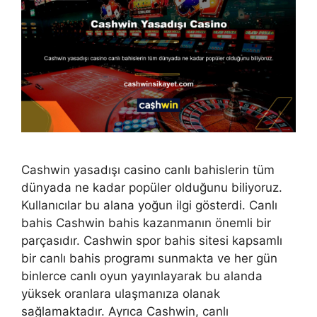
Cashwin yasadışı casino canlı bahislerin tüm
dünyada ne kadar popüler olduğunu biliyoruz.
Kullanıcılar bu alana yoğun ilgi gösterdi. Canlı
bahis Cashwin bahis kazanmanın önemli bir
parçasıdır. Cashwin spor bahis sitesi kapsamlı
bir canlı bahis programı sunmakta ve her gün
binlerce canlı oyun yayınlayarak bu alanda
yüksek oranlara ulaşmanıza olanak
sağlamaktadır. Ayrıca Cashwin, canlı