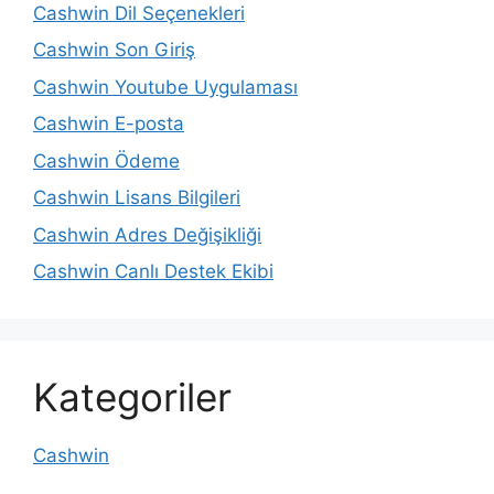
Cashwin Dil Seçenekleri
Cashwin Son Giriş
Cashwin Youtube Uygulaması
Cashwin E-posta
Cashwin Ödeme
Cashwin Lisans Bilgileri
Cashwin Adres Değişikliği
Cashwin Canlı Destek Ekibi
Kategoriler
Cashwin