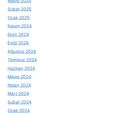
Mayıs 2025
Şubat 2025
Ocak 2025
Kasım 2024
Ekim 2024
Eylül 2024
Ağustos 2024
Temmuz 2024
Haziran 2024
Mayıs 2024
Nisan 2024
Mart 2024
Şubat 2024
Ocak 2024