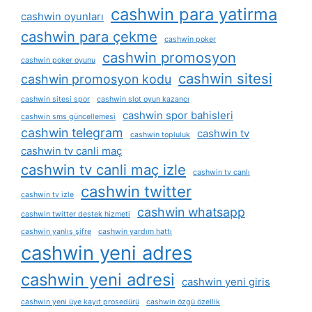
cashwin para yatirma
cashwin oyunları
cashwin para çekme
cashwin poker
cashwin promosyon
cashwin poker oyunu
cashwin sitesi
cashwin promosyon kodu
cashwin sitesi spor
cashwin slot oyun kazancı
cashwin spor bahisleri
cashwin sms güncellemesi
cashwin telegram
cashwin tv
cashwin topluluk
cashwin tv canli maç
cashwin tv canli maç izle
cashwin tv canlı
cashwin twitter
cashwin tv izle
cashwin whatsapp
cashwin twitter destek hizmeti
cashwin yanlış şifre
cashwin yardım hattı
cashwin yeni adres
cashwin yeni adresi
cashwin yeni giris
cashwin yeni üye kayıt prosedürü
cashwin özgü özellik