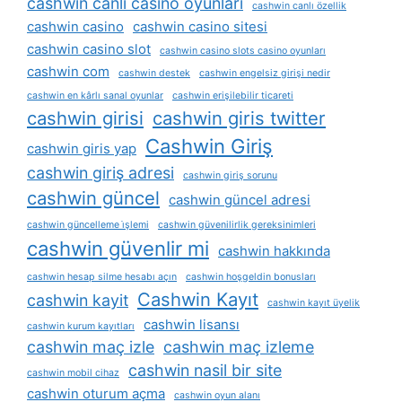
cashwin canlı casino oyunları
cashwin canlı özellik
cashwin casino
cashwin casino sitesi
cashwin casino slot
cashwin casino slots casino oyunları
cashwin com
cashwin destek
cashwin engelsiz girişi nedir
cashwin en kârlı sanal oyunlar
cashwin erişilebilir ticareti
cashwin girisi
cashwin giris twitter
Cashwin Giriş
cashwin giris yap
cashwin giriş adresi
cashwin giriş sorunu
cashwin güncel
cashwin güncel adresi
cashwin güncelleme i̇şlemi
cashwin güvenilirlik gereksinimleri
cashwin güvenlir mi
cashwin hakkında
cashwin hesap silme hesabı açın
cashwin hoşgeldin bonusları
Cashwin Kayıt
cashwin kayit
cashwin kayıt üyelik
cashwin lisansı
cashwin kurum kayıtları
cashwin maç izle
cashwin maç izleme
cashwin nasil bir site
cashwin mobil cihaz
cashwin oturum açma
cashwin oyun alanı