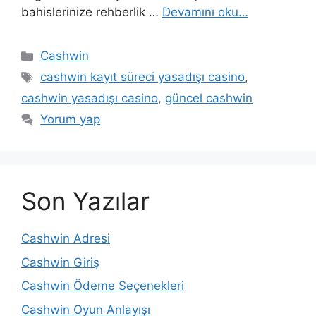
bahislerinize rehberlik …
Devamını oku…
Kategoriler
Cashwin
Etiketler
cashwin kayıt süreci yasadışı casino
,
cashwin yasadışı casino
,
güncel cashwin
Yorum yap
Son Yazılar
Cashwin Adresi
Cashwin Giriş
Cashwin Ödeme Seçenekleri
Cashwin Oyun Anlayışı