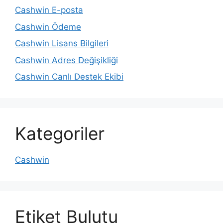
Cashwin E-posta
Cashwin Ödeme
Cashwin Lisans Bilgileri
Cashwin Adres Değişikliği
Cashwin Canlı Destek Ekibi
Kategoriler
Cashwin
Etiket Bulutu