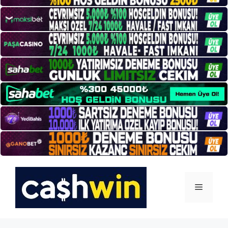
İçeriğe
atla
Menü