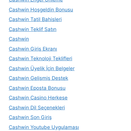
Cashwin Hoşgeldin Bonusu
Cashwin Tatil Bahisleri
Cashwin Teklif Satın
Cashwin
Cashwin Giriş Ekranı
Cashwin Teknoloji Teklifleri
Cashwin Üyelik İçin Belgeler
Cashwin Gelişmiş Destek
Cashwin Eposta Bonusu
Cashwin Casino Herkese
Cashwin Dil Seçenekleri
Cashwin Son Giriş
Cashwin Youtube Uygulaması