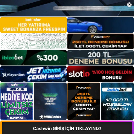
×
Cashwin GİRİŞ İÇİN TIKLAYINIZ!