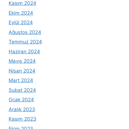
Kasım 2024
Ekim 2024
Eylül 2024
Ağustos 2024
Temmuz 2024
Haziran 2024
Mayıs 2024
Nisan 2024
Mart 2024
Şubat 2024
Ocak 2024
Aralık 2023
Kasım 2023
Ekim 2023