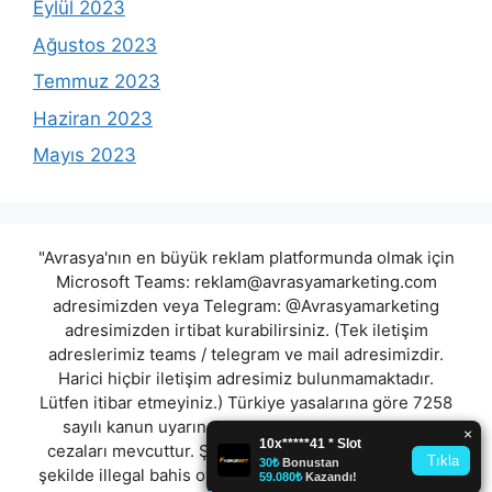
Eylül 2023
Ağustos 2023
Temmuz 2023
Haziran 2023
Mayıs 2023
"Avrasya'nın en büyük reklam platformunda olmak için
Microsoft Teams:
reklam@avrasyamarketing.com
adresimizden veya Telegram: @Avrasyamarketing
adresimizden irtibat kurabilirsiniz. (Tek iletişim
adreslerimiz teams / telegram ve mail adresimizdir.
Harici hiçbir iletişim adresimiz bulunmamaktadır.
Lütfen itibar etmeyiniz.) Türkiye yasalarına göre 7258
sayılı kanun uyarınca yasa dışı bahis oynamanın
cezaları mevcuttur. Şu an bulunduğunuz site hiç bir
şekilde illegal bahis oyunları oynatmıyor ve oynamaya