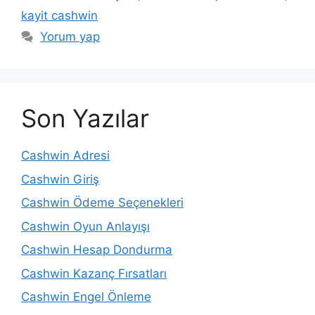
kayit cashwin
Yorum yap
Son Yazılar
Cashwin Adresi
Cashwin Giriş
Cashwin Ödeme Seçenekleri
Cashwin Oyun Anlayışı
Cashwin Hesap Dondurma
Cashwin Kazanç Fırsatları
Cashwin Engel Önleme