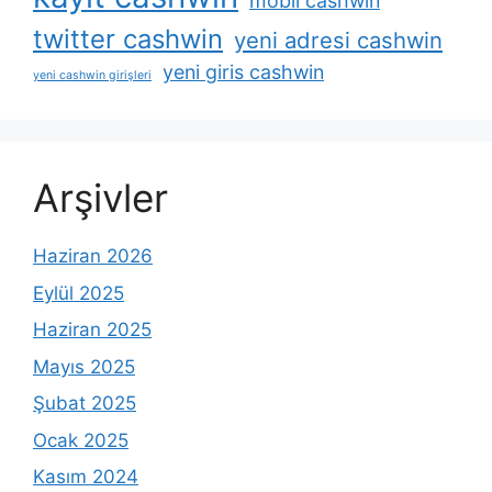
mobil cashwin
twitter cashwin
yeni adresi cashwin
yeni giris cashwin
yeni cashwin girişleri
Arşivler
Haziran 2026
Eylül 2025
Haziran 2025
Mayıs 2025
Şubat 2025
Ocak 2025
Kasım 2024