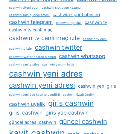
cashwin sitesi spor
cashwin slot oyun kazancı
cashwin spor bahisleri
cashwin sms güncellemesi
cashwin telegram
cashwin tv
cashwin topluluk
cashwin tv canli maç
cashwin tv canli maç izle
cashwin tv canlı
cashwin twitter
cashwin tv izle
cashwin whatsapp
cashwin twitter destek hizmeti
cashwin yanlış şifre
cashwin yardım hattı
cashwin yeni adres
cashwin yeni adresi
cashwin yeni giris
cashwin yeni üye kayıt prosedürü
cashwin özgü özellik
giris cashwin
cashwin üyelik
girisi cashwin
giris yap cashwin
güncel cashwin
güncel adresi cashwin
kayit cashwin