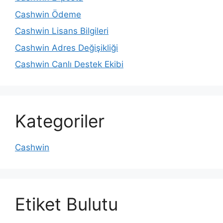
Cashwin Ödeme
Cashwin Lisans Bilgileri
Cashwin Adres Değişikliği
Cashwin Canlı Destek Ekibi
Kategoriler
Cashwin
Etiket Bulutu