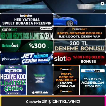
×
Cashwin GİRİŞ İÇİN TIKLAYINIZ!