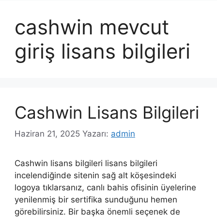
cashwin mevcut
giriş lisans bilgileri
Cashwin Lisans Bilgileri
Haziran 21, 2025
Yazarı:
admin
Cashwin lisans bilgileri lisans bilgileri
incelendiğinde sitenin sağ alt köşesindeki
logoya tıklarsanız, canlı bahis ofisinin üyelerine
yenilenmiş bir sertifika sunduğunu hemen
görebilirsiniz. Bir başka önemli seçenek de