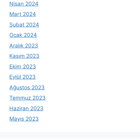
Nisan 2024
Mart 2024
Şubat 2024
Ocak 2024
Aralık 2023
Kasım 2023
Ekim 2023
Eylül 2023
Ağustos 2023
Temmuz 2023
Haziran 2023
Mayıs 2023