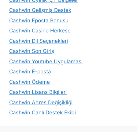
Cashwin Gelişmiş Destek
Cashwin Eposta Bonusu
Cashwin Casino Herkese
Cashwin Dil Seçenekleri
Cashwin Son Giriş
Cashwin Youtube Uygulaması
Cashwin E-posta
Cashwin Ödeme
Cashwin Lisans Bilgileri
Cashwin Adres Değişikliği
Cashwin Canlı Destek Ekibi