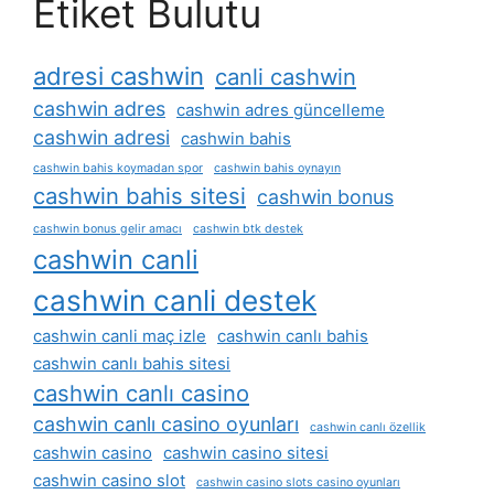
Etiket Bulutu
adresi cashwin
canli cashwin
cashwin adres
cashwin adres güncelleme
cashwin adresi
cashwin bahis
cashwin bahis koymadan spor
cashwin bahis oynayın
cashwin bahis sitesi
cashwin bonus
cashwin bonus gelir amacı
cashwin btk destek
cashwin canli
cashwin canli destek
cashwin canli maç izle
cashwin canlı bahis
cashwin canlı bahis sitesi
cashwin canlı casino
cashwin canlı casino oyunları
cashwin canlı özellik
cashwin casino
cashwin casino sitesi
cashwin casino slot
cashwin casino slots casino oyunları