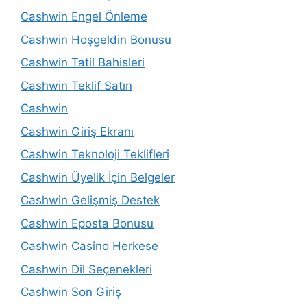
Cashwin Engel Önleme
Cashwin Hoşgeldin Bonusu
Cashwin Tatil Bahisleri
Cashwin Teklif Satın
Cashwin
Cashwin Giriş Ekranı
Cashwin Teknoloji Teklifleri
Cashwin Üyelik İçin Belgeler
Cashwin Gelişmiş Destek
Cashwin Eposta Bonusu
Cashwin Casino Herkese
Cashwin Dil Seçenekleri
Cashwin Son Giriş