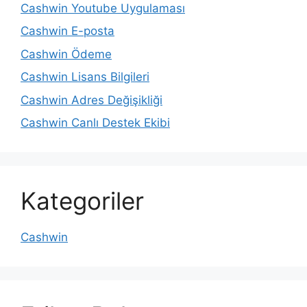
Cashwin Youtube Uygulaması
Cashwin E-posta
Cashwin Ödeme
Cashwin Lisans Bilgileri
Cashwin Adres Değişikliği
Cashwin Canlı Destek Ekibi
Kategoriler
Cashwin