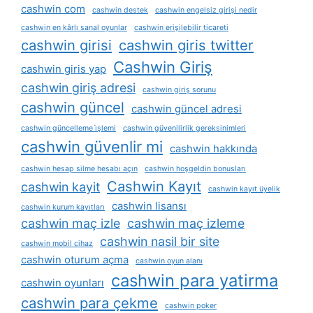
cashwin com
cashwin destek
cashwin engelsiz girişi nedir
cashwin en kârlı sanal oyunlar
cashwin erişilebilir ticareti
cashwin girisi
cashwin giris twitter
Cashwin Giriş
cashwin giris yap
cashwin giriş adresi
cashwin giriş sorunu
cashwin güncel
cashwin güncel adresi
cashwin güncelleme i̇şlemi
cashwin güvenilirlik gereksinimleri
cashwin güvenlir mi
cashwin hakkında
cashwin hesap silme hesabı açın
cashwin hoşgeldin bonusları
Cashwin Kayıt
cashwin kayit
cashwin kayıt üyelik
cashwin lisansı
cashwin kurum kayıtları
cashwin maç izle
cashwin maç izleme
cashwin nasil bir site
cashwin mobil cihaz
cashwin oturum açma
cashwin oyun alanı
cashwin para yatirma
cashwin oyunları
cashwin para çekme
cashwin poker