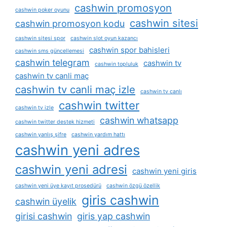
cashwin promosyon
cashwin poker oyunu
cashwin sitesi
cashwin promosyon kodu
cashwin sitesi spor
cashwin slot oyun kazancı
cashwin spor bahisleri
cashwin sms güncellemesi
cashwin telegram
cashwin tv
cashwin topluluk
cashwin tv canli maç
cashwin tv canli maç izle
cashwin tv canlı
cashwin twitter
cashwin tv izle
cashwin whatsapp
cashwin twitter destek hizmeti
cashwin yanlış şifre
cashwin yardım hattı
cashwin yeni adres
cashwin yeni adresi
cashwin yeni giris
cashwin yeni üye kayıt prosedürü
cashwin özgü özellik
giris cashwin
cashwin üyelik
girisi cashwin
giris yap cashwin