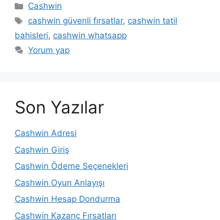
Kategoriler
Cashwin
Etiketler
cashwin güvenli fırsatlar
,
cashwin tatil
bahisleri
,
cashwin whatsapp
Yorum yap
Son Yazılar
Cashwin Adresi
Cashwin Giriş
Cashwin Ödeme Seçenekleri
Cashwin Oyun Anlayışı
Cashwin Hesap Dondurma
Cashwin Kazanç Fırsatları