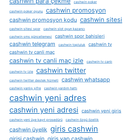
cashwin para çekme
cashwin poker
cashwin promosyon
cashwin poker oyunu
cashwin sitesi
cashwin promosyon kodu
cashwin sitesi spor
cashwin slot oyun kazancı
cashwin spor bahisleri
cashwin sms güncellemesi
cashwin telegram
cashwin tv
cashwin topluluk
cashwin tv canli maç
cashwin tv canli maç izle
cashwin tv canlı
cashwin twitter
cashwin tv izle
cashwin whatsapp
cashwin twitter destek hizmeti
cashwin yanlış şifre
cashwin yardım hattı
cashwin yeni adres
cashwin yeni adresi
cashwin yeni giris
cashwin yeni üye kayıt prosedürü
cashwin özgü özellik
giris cashwin
cashwin üyelik
girisi cashwin
giris yap cashwin