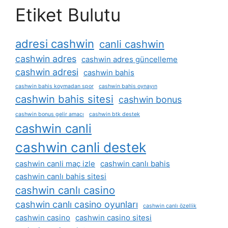
Etiket Bulutu
adresi cashwin
canli cashwin
cashwin adres
cashwin adres güncelleme
cashwin adresi
cashwin bahis
cashwin bahis koymadan spor
cashwin bahis oynayın
cashwin bahis sitesi
cashwin bonus
cashwin bonus gelir amacı
cashwin btk destek
cashwin canli
cashwin canli destek
cashwin canli maç izle
cashwin canlı bahis
cashwin canlı bahis sitesi
cashwin canlı casino
cashwin canlı casino oyunları
cashwin canlı özellik
cashwin casino
cashwin casino sitesi