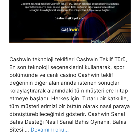
Cashwin teknoloji teklifleri Cashwin Teklif Türü,
En son teknoloji seçeneklerini kullanarak, spor
bölümünde ve canlı casino Cashwin teklif
değerinin diğer alanlarında istenen sonuçları
kolaylaştırarak alanındaki tüm müşterilere hitap
etmeye başladı. Herkes için. Tutarlı bir katkı ile,
tüm müşterilerimizi bir bütün olarak nasıl paraya
dönüştürebileceğimizi gösterir. Cashwin Sanal
Bahis Desteği Nasıl Sanal Bahis Oynanır, Bahis
Sitesi …
Devamını oku…