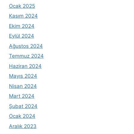
Ocak 2025
Kasım 2024
Ekim 2024
Eylül 2024
Ağustos 2024
Temmuz 2024
Haziran 2024
Mayıs 2024
Nisan 2024
Mart 2024
Şubat 2024
Ocak 2024
Aralık 2023