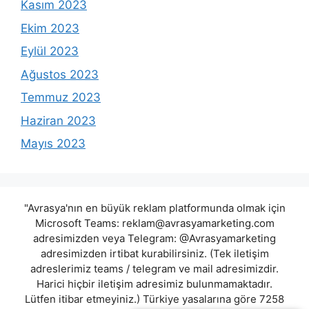
Kasım 2023
Ekim 2023
Eylül 2023
Ağustos 2023
Temmuz 2023
Haziran 2023
Mayıs 2023
"Avrasya'nın en büyük reklam platformunda olmak için
Microsoft Teams:
reklam@avrasyamarketing.com
adresimizden veya Telegram: @Avrasyamarketing
adresimizden irtibat kurabilirsiniz. (Tek iletişim
adreslerimiz teams / telegram ve mail adresimizdir.
Harici hiçbir iletişim adresimiz bulunmamaktadır.
Lütfen itibar etmeyiniz.) Türkiye yasalarına göre 7258