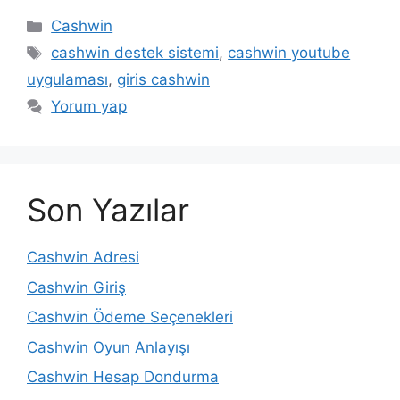
Kategoriler
Cashwin
Etiketler
cashwin destek sistemi
,
cashwin youtube
uygulaması
,
giris cashwin
Yorum yap
Son Yazılar
Cashwin Adresi
Cashwin Giriş
Cashwin Ödeme Seçenekleri
Cashwin Oyun Anlayışı
Cashwin Hesap Dondurma