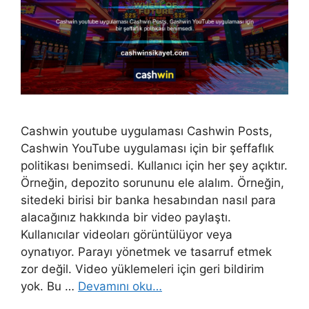
Cashwin youtube uygulaması Cashwin Posts,
Cashwin YouTube uygulaması için bir şeffaflık
politikası benimsedi. Kullanıcı için her şey açıktır.
Örneğin, depozito sorununu ele alalım. Örneğin,
sitedeki birisi bir banka hesabından nasıl para
alacağınız hakkında bir video paylaştı.
Kullanıcılar videoları görüntülüyor veya
oynatıyor. Parayı yönetmek ve tasarruf etmek
zor değil. Video yüklemeleri için geri bildirim
yok. Bu …
Devamını oku…