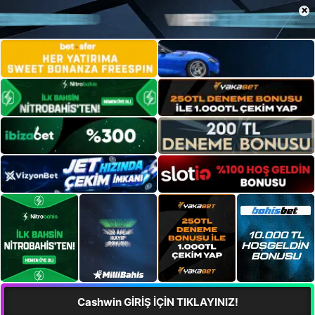
×
Cashwin GİRİŞ İÇİN TIKLAYINIZ!