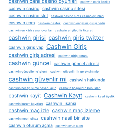
cashwin canlı casino oyunları
cashwin canlı özellik
cashwin casino
cashwin casino sitesi
cashwin casino slot
cashwin casino slots casino oyunları
cashwin com
cashwin destek
cashwin engelsiz girişi nedir
cashwin en kârlı sanal oyunlar
cashwin erişilebilir ticareti
cashwin girisi
cashwin giris twitter
Cashwin Giriş
cashwin giris yap
cashwin giriş adresi
cashwin giriş sorunu
cashwin güncel
cashwin güncel adresi
cashwin güncelleme i̇şlemi
cashwin güvenilirlik gereksinimleri
cashwin güvenlir mi
cashwin hakkında
cashwin hesap silme hesabı açın
cashwin hoşgeldin bonusları
Cashwin Kayıt
cashwin kayit
cashwin kayıt üyelik
cashwin lisansı
cashwin kurum kayıtları
cashwin maç izle
cashwin maç izleme
cashwin nasil bir site
cashwin mobil cihaz
cashwin oturum açma
cashwin oyun alanı