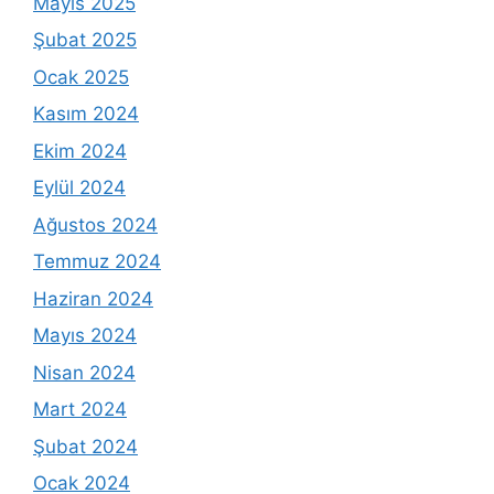
Mayıs 2025
Şubat 2025
Ocak 2025
Kasım 2024
Ekim 2024
Eylül 2024
Ağustos 2024
Temmuz 2024
Haziran 2024
Mayıs 2024
Nisan 2024
Mart 2024
Şubat 2024
Ocak 2024