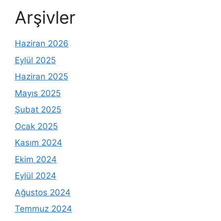
Arşivler
Haziran 2026
Eylül 2025
Haziran 2025
Mayıs 2025
Şubat 2025
Ocak 2025
Kasım 2024
Ekim 2024
Eylül 2024
Ağustos 2024
Temmuz 2024