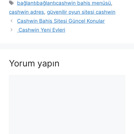
Etiketler
bağlantıbağlantıcashwin bahis menüsü
,
cashwin adres
,
güvenilir oyun sitesi cashwin
Cashwin Bahis Sitesi Güncel Konular
Cashwin Yeni Evleri
Yorum yapın
Yorum