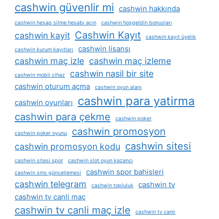
cashwin güvenlir mi
cashwin hakkında
cashwin hesap silme hesabı açın
cashwin hoşgeldin bonusları
Cashwin Kayıt
cashwin kayit
cashwin kayıt üyelik
cashwin lisansı
cashwin kurum kayıtları
cashwin maç izle
cashwin maç izleme
cashwin nasil bir site
cashwin mobil cihaz
cashwin oturum açma
cashwin oyun alanı
cashwin para yatirma
cashwin oyunları
cashwin para çekme
cashwin poker
cashwin promosyon
cashwin poker oyunu
cashwin sitesi
cashwin promosyon kodu
cashwin sitesi spor
cashwin slot oyun kazancı
cashwin spor bahisleri
cashwin sms güncellemesi
cashwin telegram
cashwin tv
cashwin topluluk
cashwin tv canli maç
cashwin tv canli maç izle
cashwin tv canlı