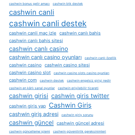
cashwin bonus gelir amacı
cashwin btk destek
cashwin canli
cashwin canli destek
cashwin canli maç izle
cashwin canlı bahis
cashwin canlı bahis sitesi
cashwin canlı casino
cashwin canlı casino oyunları
cashwin canlı özellik
cashwin casino
cashwin casino sitesi
cashwin casino slot
cashwin casino slots casino oyunları
cashwin com
cashwin destek
cashwin engelsiz girişi nedir
cashwin en kârlı sanal oyunlar
cashwin erişilebilir ticareti
cashwin girisi
cashwin giris twitter
Cashwin Giriş
cashwin giris yap
cashwin giriş adresi
cashwin giriş sorunu
cashwin güncel
cashwin güncel adresi
cashwin güncelleme i̇şlemi
cashwin güvenilirlik gereksinimleri