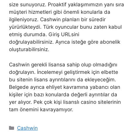
size sunuyoruz. Proaktif yaklaşımımızın yanı sıra
müşteri hizmetleri gibi önemli konularla da
ilgileniyoruz. Cashwin planları bir süredir
yürürlükteydi. Türk oyuncular bunu zaten kabul
etmiş durumda. Giriş URLsini
doğrulayabilirsiniz. Ayrıca isteğe göre abonelik
oluşturabilirsiniz.
Cashwin gerekli lisansa sahip olup olmadığını
doğrulayın. İncelemeyi geliştirmek için elbette
bu sitenin lisans ayrıntılarını da ekleyeceğim.
Belgede ayrıca ehliyet kavramına yabancı olan
kişiler için bazı konularda değerli ayrıntılar da
yer alıyor. Pek çok kişi lisanslı casino sitelerinin
tam önemini kavrayamıyor.
Kategoriler
Cashwin