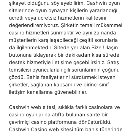
şikayet olduğunu söyleyebilirim. Cashwin oyun
sitelerinde oyun oynayan kişilerin yararlandığı
ücretli veya ücretsiz hizmetlerin kalitesini
değerlendiremiyoruz. Şirketin temeli mükemmel
casino hizmetleri sunmaktır ve aynı zamanda
müşterilerin karşılaşabileceği çeşitli sorunlarla
da ilgilenmektedir. Sitede yer alan Bize Ulaşın
butonuna tıklayarak bir dakikadan kısa sürede
destek hizmetiyle iletişime geçebilirsiniz. Satış
temsilcisi oyuncularla ilgili sorunlarımın çoğunu
çözdü. Bahis faaliyetlerini sürdürmek isteyen
şirketler, sağlanan kapsamlı ve birinci sınıf
iletişim kanallarına güvenebilirler.
Cashwin web sitesi, sıklıkla farklı casinolara ve
casino oyunlarına atıfta bulunan sahte bir
çevrimiçi casino platformuna dönüştürüldü.
Cashwin Casino web sitesi tüm bahis türlerinde