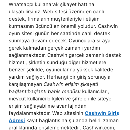
Whatsappı kullanarak şikayet hattına
ulaşabilirsiniz. Web sitesi üzerinden canlı
destek, firmaların müşterileriyle iletişim
kurmasının üçüncü en önemli yoludur. Cashwin
oyun sitesi günün her saatinde canlı destek
sunmaya devam edecek. Oyunculara sıraya
gerek kalmadan gerçek zamanlı yardım
sağlanmaktadır. Cashwin gerçek zamanlı destek
hizmeti, şirketin sunduğu diğer hizmetlere
benzer şekilde, oyuncularına yüksek kalitede
yardım sağlıyor. Herhangi bir giriş sorunuyla
karşılaşmayan
Cashwin erişim şikayeti
bağlantıbağlantı bahis menüsü
kullanıcıları,
mevcut kullanıcı bilgileri ve şifreleri ile siteye
erişim sağlayabilme avantajından
faydalanmaktadır. Web sitesinin
Cashwin Giriş
Adresi
kayıt bağlantısına şu anda belirli zaman
aralıklarında erişilememektedir. Cashwin.com,