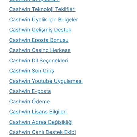
Cashwin Teknoloji Teklifleri
Cashwin Üyelik İçin Belgeler
Cashwin Gelişmiş Destek
Cashwin Eposta Bonusu
Cashwin Casino Herkese
Cashwin Dil Seçenekleri
Cashwin Son Giriş
Cashwin Youtube Uygulaması
Cashwin E-posta
Cashwin Ödeme
Cashwin Lisans Bilgileri
Cashwin Adres Değişikliği
Cashwin Canlı Destek Ekibi