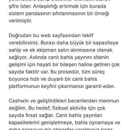
şifre ister. Anlaşılırlığı artırmak için burada
sistem parolasının sıfırlanmasının bir örneği
verilmiştir.
Doğrudan bu web sayfasından teklif
verebilirsiniz. Burası daha büyük bir kapasiteye
sahip ve ek ekipman satın alınmasına olanak
sağlıyor. Aslında canlı bahis yayınını sitenin
gelişimi için hayati bir bileşen haline getiren çok
sayıda faktör var. Bu prosedür, tüm süreç
boyunca hızlı ve duyarlı bir canlı bahis
platformunun keyfini çıkarmanızı garanti eder.
Cashwin ve geliştirdikleri becerilerden memnun
değilim. Bu hedef, fiziksel aktivite için çok
sayıda fırsat sağlar. Canlı bahis yayınları
kapasitelerini genişletmeye, bahis oynamaya ve
daha kapsayıcı bir atmosfer yaratmaya hazır.