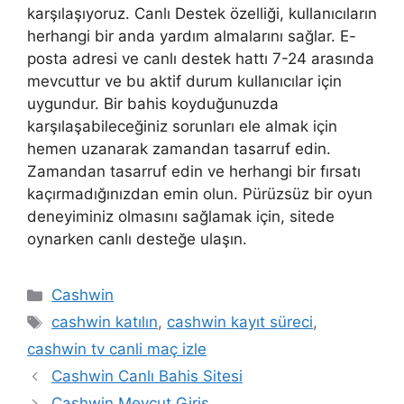
karşılaşıyoruz. Canlı Destek özelliği, kullanıcıların
herhangi bir anda yardım almalarını sağlar. E-
posta adresi ve canlı destek hattı 7-24 arasında
mevcuttur ve bu aktif durum kullanıcılar için
uygundur. Bir bahis koyduğunuzda
karşılaşabileceğiniz sorunları ele almak için
hemen uzanarak zamandan tasarruf edin.
Zamandan tasarruf edin ve herhangi bir fırsatı
kaçırmadığınızdan emin olun. Pürüzsüz bir oyun
deneyiminiz olmasını sağlamak için, sitede
oynarken canlı desteğe ulaşın.
Kategoriler
Cashwin
Etiketler
cashwin katılın
,
cashwin kayıt süreci
,
cashwin tv canli maç izle
Cashwin Canlı Bahis Sitesi
Cashwin Mevcut Giriş