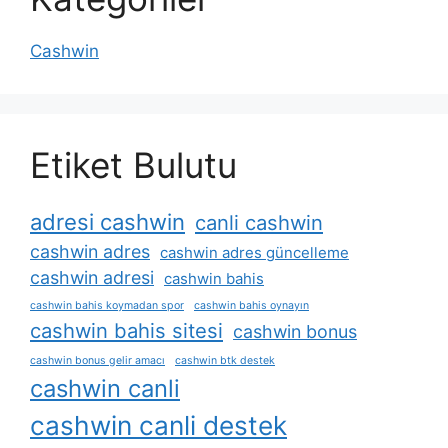
Cashwin
Etiket Bulutu
adresi cashwin
canli cashwin
cashwin adres
cashwin adres güncelleme
cashwin adresi
cashwin bahis
cashwin bahis koymadan spor
cashwin bahis oynayın
cashwin bahis sitesi
cashwin bonus
cashwin bonus gelir amacı
cashwin btk destek
cashwin canli
cashwin canli destek