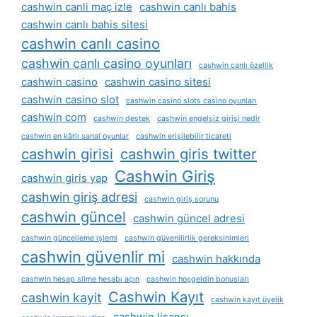
cashwin canli maç izle
cashwin canlı bahis
cashwin canlı bahis sitesi
cashwin canlı casino
cashwin canlı casino oyunları
cashwin canlı özellik
cashwin casino
cashwin casino sitesi
cashwin casino slot
cashwin casino slots casino oyunları
cashwin com
cashwin destek
cashwin engelsiz girişi nedir
cashwin en kârlı sanal oyunlar
cashwin erişilebilir ticareti
cashwin girisi
cashwin giris twitter
Cashwin Giriş
cashwin giris yap
cashwin giriş adresi
cashwin giriş sorunu
cashwin güncel
cashwin güncel adresi
cashwin güncelleme i̇şlemi
cashwin güvenilirlik gereksinimleri
cashwin güvenlir mi
cashwin hakkında
cashwin hesap silme hesabı açın
cashwin hoşgeldin bonusları
Cashwin Kayıt
cashwin kayit
cashwin kayıt üyelik
cashwin lisansı