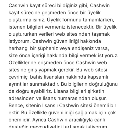
Cashwin kayıt süreci bildiğiniz gibi, Cashwin
kayıt sürecine geçmeden önce bir üyelik
oluşturmalısınız. Üyelik formunu tamamlarken,
istenen bilgileri vermeniz istenecektir. Bir üyelik
oluştururken verileri web sitesinden taşımak
istiyorum. Cashwin güvenilirliği hakkında
herhangi bir şüpheniz veya endişeniz varsa,
size önce içeriği hakkında bilgi vermek istiyoruz.
Özelliklerine erişmeden önce Cashwin web
sitesine giriş yapmak gerekir. Bu web sitesi
çevrimiçi bahis lisansları hakkında kapsamlı
ayrıntılar sunmaktadır. Bu bilgilerin doğruluğunu
da doğrulayabiliriz. Lisans bilgileri şirketin
adresinden ve lisans numarasından oluşur.
Bence, sitenin lisanslı Cashwin sitesi önemli bir
ektir. Bu özellikle güvenilirliği sağlamak için çok
önemlidir. Ayrıca Cashwin aracılığıyla canlı
desteğin mevcudiyetini tartışmak istiyorum.