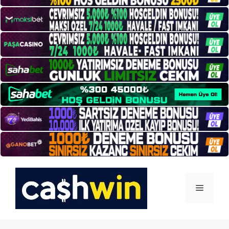
İçeriğe
atla
Menü