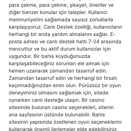
para çekme, para çekme, şikayet, öneriler ve
diğer benzer konular için talepler. Kullanıcı
memnuniyetini sağlamada sayısız zorluklarla
karşılaşıyoruz. Canlı Destek özelliği, kullanıcıların
herhangi bir anda yardım almalarını sağlar. E-
posta adresi ve canlı destek hattı 7-24 arasında
mevcuttur ve bu aktif durum kullanıcılar için
uygundur. Bir bahis koyduğunuzda
karşılaşabileceğiniz sorunları ele almak için
hemen uzanarak zamandan tasarruf edin.
Zamandan tasarruf edin ve herhangi bir fırsatı
kaçırmadığınızdan emin olun. Pürüzsüz bir oyun
deneyiminiz olmasını sağlamak için, sitede
oynarken canlı desteğe ulaşın. Bir casino
sitesinde bulunan casino seçenekleri, sitenin
ana sayfasının üstünde bulunabilir. Bahis
sitesinin yapısında özetlenen oyun seçeneklerini
kullanarak önemli ilerlemeler elde edebilirsiniz.