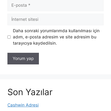
E-
posta
İnternet
sitesi
Daha sonraki yorumlarımda kullanılması için
adım, e-posta adresim ve site adresim bu
tarayıcıya kaydedilsin.
Son Yazılar
Cashwin Adresi