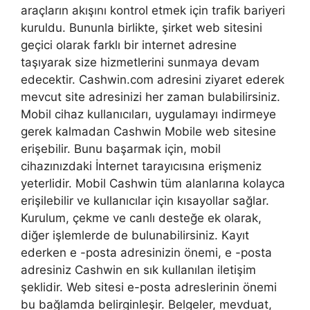
araçların akışını kontrol etmek için trafik bariyeri
kuruldu. Bununla birlikte, şirket web sitesini
geçici olarak farklı bir internet adresine
taşıyarak size hizmetlerini sunmaya devam
edecektir. Cashwin.com adresini ziyaret ederek
mevcut site adresinizi her zaman bulabilirsiniz.
Mobil cihaz kullanıcıları, uygulamayı indirmeye
gerek kalmadan Cashwin Mobile web sitesine
erişebilir. Bunu başarmak için, mobil
cihazınızdaki İnternet tarayıcısına erişmeniz
yeterlidir. Mobil Cashwin tüm alanlarına kolayca
erişilebilir ve kullanıcılar için kısayollar sağlar.
Kurulum, çekme ve canlı desteğe ek olarak,
diğer işlemlerde de bulunabilirsiniz. Kayıt
ederken e -posta adresinizin önemi, e -posta
adresiniz Cashwin en sık kullanılan iletişim
şeklidir. Web sitesi e-posta adreslerinin önemi
bu bağlamda belirginleşir. Belgeler, mevduat,