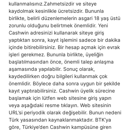
kullanmalısınız.Zahmetsizdir ve siteye
kaydolmak kesinlikle ücretsizdir. Bununla
birlikte, belirli düzenlemelerin asgari 18 yaş üstü
zorunlu olduğunu belirtmek önemlidir. Yeni
Cashwin adresinizi kullanarak siteye giriş
yaptıktan sonra, kayıt işlemini sadece bir dakika
içinde bitirebilirsiniz. Bir hesap açmak için evrak
işleri gerekmez. Bununla birlikte, üyeliğin
başlatılmasından önce, önemli talep anlaşma
aşamasında yapılabilir. Sonuç olarak,
kaydedilirken doğru bilgileri kullanmak çok
önemlidir. Böylece daha sonra uygun bir şekilde
kayıt yaptırabilirsiniz. Cashwin üyelik sürecine
başlamak için lütfen web sitesine giriş yapın
veya aşağıdaki resme tıklayın. Web sitesinin
URL’si periyodik olarak değişebilir. Bunun nedeni
Türk yasasından kaynaklanmaktadır. BTK’ya
göre, Türkiye’den Cashwin kampüsüne giren