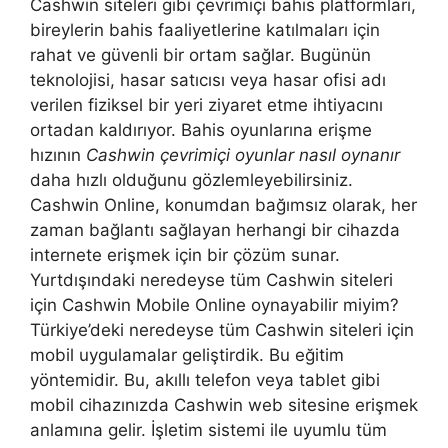
Cashwin siteleri gibi çevrimiçi bahis platformları,
bireylerin bahis faaliyetlerine katılmaları için
rahat ve güvenli bir ortam sağlar. Bugünün
teknolojisi, hasar satıcısı veya hasar ofisi adı
verilen fiziksel bir yeri ziyaret etme ihtiyacını
ortadan kaldırıyor. Bahis oyunlarına erişme
hızının
Cashwin çevrimiçi oyunlar nasıl oynanır
daha hızlı olduğunu gözlemleyebilirsiniz.
Cashwin Online, konumdan bağımsız olarak, her
zaman bağlantı sağlayan herhangi bir cihazda
internete erişmek için bir çözüm sunar.
Yurtdışındaki neredeyse tüm Cashwin siteleri
için Cashwin Mobile Online oynayabilir miyim?
Türkiye’deki neredeyse tüm Cashwin siteleri için
mobil uygulamalar geliştirdik. Bu eğitim
yöntemidir. Bu, akıllı telefon veya tablet gibi
mobil cihazınızda Cashwin web sitesine erişmek
anlamına gelir. İşletim sistemi ile uyumlu tüm