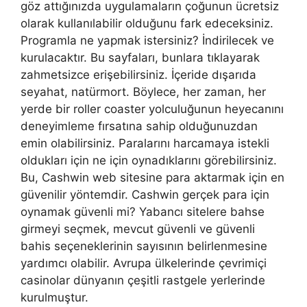
göz attığınızda uygulamaların çoğunun ücretsiz
olarak kullanılabilir olduğunu fark edeceksiniz.
Programla ne yapmak istersiniz? İndirilecek ve
kurulacaktır. Bu sayfaları, bunlara tıklayarak
zahmetsizce erişebilirsiniz. İçeride dışarıda
seyahat, natürmort. Böylece, her zaman, her
yerde bir roller coaster yolculuğunun heyecanını
deneyimleme fırsatına sahip olduğunuzdan
emin olabilirsiniz. Paralarını harcamaya istekli
oldukları için ne için oynadıklarını görebilirsiniz.
Bu, Cashwin web sitesine para aktarmak için en
güvenilir yöntemdir. Cashwin gerçek para için
oynamak güvenli mi? Yabancı sitelere bahse
girmeyi seçmek, mevcut güvenli ve güvenli
bahis seçeneklerinin sayısının belirlenmesine
yardımcı olabilir. Avrupa ülkelerinde çevrimiçi
casinolar dünyanın çeşitli rastgele yerlerinde
kurulmuştur.