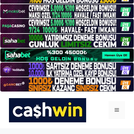
İçeriğe
atla
Menü