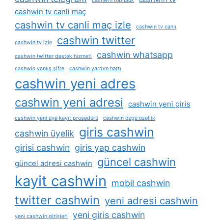
cashwin topluluk
cashwin tv canli maç
cashwin tv canli maç izle
cashwin tv canlı
cashwin twitter
cashwin tv izle
cashwin whatsapp
cashwin twitter destek hizmeti
cashwin yanlış şifre
cashwin yardım hattı
cashwin yeni adres
cashwin yeni adresi
cashwin yeni giris
cashwin yeni üye kayıt prosedürü
cashwin özgü özellik
giris cashwin
cashwin üyelik
girisi cashwin
giris yap cashwin
güncel cashwin
güncel adresi cashwin
kayit cashwin
mobil cashwin
twitter cashwin
yeni adresi cashwin
yeni giris cashwin
yeni cashwin girişleri