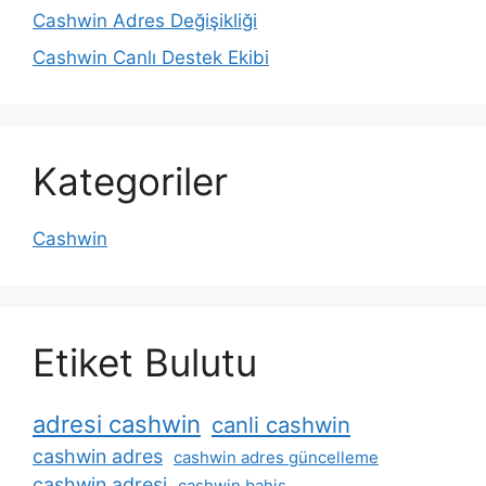
Cashwin Adres Değişikliği
Cashwin Canlı Destek Ekibi
Kategoriler
Cashwin
Etiket Bulutu
adresi cashwin
canli cashwin
cashwin adres
cashwin adres güncelleme
cashwin adresi
cashwin bahis