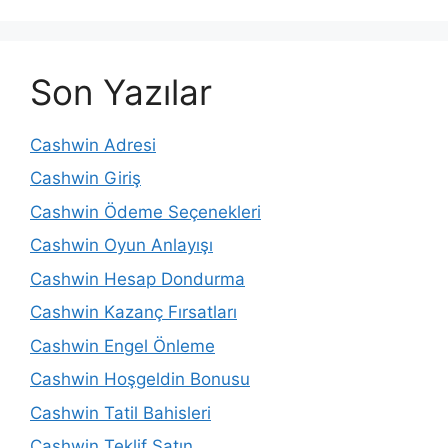
Son Yazılar
Cashwin Adresi
Cashwin Giriş
Cashwin Ödeme Seçenekleri
Cashwin Oyun Anlayışı
Cashwin Hesap Dondurma
Cashwin Kazanç Fırsatları
Cashwin Engel Önleme
Cashwin Hoşgeldin Bonusu
Cashwin Tatil Bahisleri
Cashwin Teklif Satın