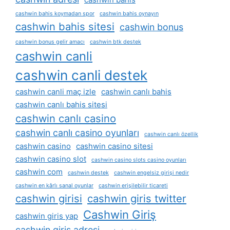
cashwin bahis koymadan spor
cashwin bahis oynayın
cashwin bahis sitesi
cashwin bonus
cashwin bonus gelir amacı
cashwin btk destek
cashwin canli
cashwin canli destek
cashwin canli maç izle
cashwin canlı bahis
cashwin canlı bahis sitesi
cashwin canlı casino
cashwin canlı casino oyunları
cashwin canlı özellik
cashwin casino
cashwin casino sitesi
cashwin casino slot
cashwin casino slots casino oyunları
cashwin com
cashwin destek
cashwin engelsiz girişi nedir
cashwin en kârlı sanal oyunlar
cashwin erişilebilir ticareti
cashwin girisi
cashwin giris twitter
Cashwin Giriş
cashwin giris yap
cashwin giriş adresi