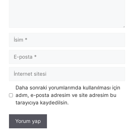
İsim
E-
posta
İnternet
sitesi
Daha sonraki yorumlarımda kullanılması için
adım, e-posta adresim ve site adresim bu
tarayıcıya kaydedilsin.