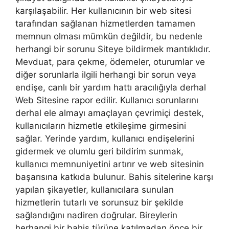
karşılaşabilir. Her kullanıcının bir web sitesi
tarafından sağlanan hizmetlerden tamamen
memnun olması mümkün değildir, bu nedenle
herhangi bir sorunu Siteye bildirmek mantıklıdır.
Mevduat, para çekme, ödemeler, oturumlar ve
diğer sorunlarla ilgili herhangi bir sorun veya
endişe, canlı bir yardım hattı aracılığıyla derhal
Web Sitesine rapor edilir. Kullanıcı sorunlarını
derhal ele almayı amaçlayan çevrimiçi destek,
kullanıcıların hizmetle etkileşime girmesini
sağlar. Yerinde yardım, kullanıcı endişelerini
gidermek ve olumlu geri bildirim sunmak,
kullanıcı memnuniyetini artırır ve web sitesinin
başarısına katkıda bulunur. Bahis sitelerine karşı
yapılan şikayetler, kullanıcılara sunulan
hizmetlerin tutarlı ve sorunsuz bir şekilde
sağlandığını nadiren doğrular. Bireylerin
herhangi bir bahis türüne katılmadan önce bir