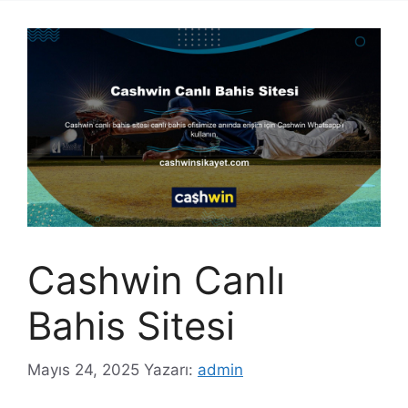
Cashwin Canlı
Bahis Sitesi
Mayıs 24, 2025
Yazarı:
admin