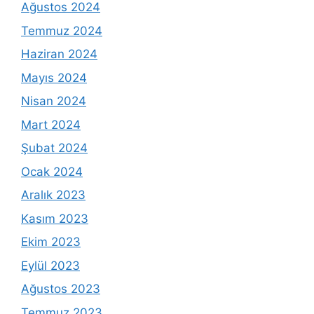
Ağustos 2024
Temmuz 2024
Haziran 2024
Mayıs 2024
Nisan 2024
Mart 2024
Şubat 2024
Ocak 2024
Aralık 2023
Kasım 2023
Ekim 2023
Eylül 2023
Ağustos 2023
Temmuz 2023