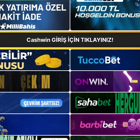
Cashwin GİRİŞ İÇİN TIKLAYINIZ!