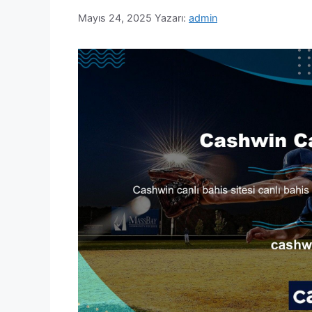
Mayıs 24, 2025
Yazarı:
admin