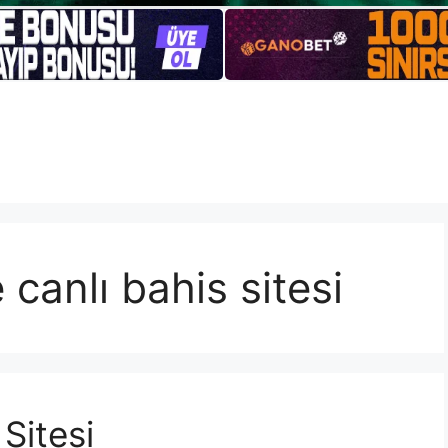
canlı bahis sitesi
Sitesi