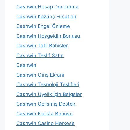
Cashwin Hesap Dondurma
Cashwin Kazanç Fırsatları
Cashwin Engel Önleme
Cashwin Hoşgeldin Bonusu
Cashwin Tatil Bahisleri
Cashwin Teklif Satın
Cashwin
Cashwin Giriş Ekranı
Cashwin Teknoloji Teklifleri
Cashwin Üyelik İçin Belgeler
Cashwin Gelişmiş Destek
Cashwin Eposta Bonusu
Cashwin Casino Herkese