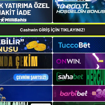
Cashwin GİRİŞ İÇİN TIKLAYINIZ!