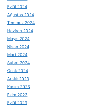
Eylül 2024
Ağustos 2024
Temmuz 2024
Haziran 2024
Mayıs 2024
Nisan 2024
Mart 2024
Şubat 2024
Ocak 2024
Aralık 2023
Kasım 2023
Ekim 2023
Eylül 2023