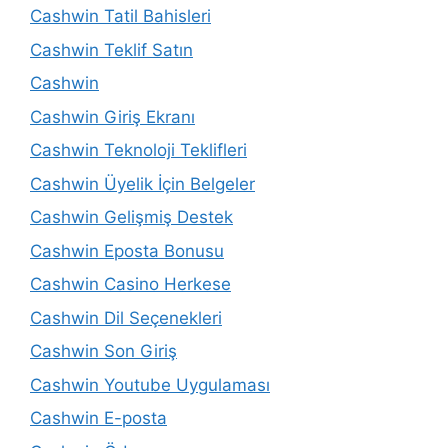
Cashwin Tatil Bahisleri
Cashwin Teklif Satın
Cashwin
Cashwin Giriş Ekranı
Cashwin Teknoloji Teklifleri
Cashwin Üyelik İçin Belgeler
Cashwin Gelişmiş Destek
Cashwin Eposta Bonusu
Cashwin Casino Herkese
Cashwin Dil Seçenekleri
Cashwin Son Giriş
Cashwin Youtube Uygulaması
Cashwin E-posta