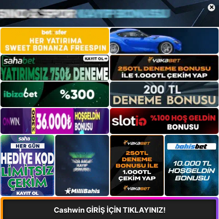
×
Cashwin GİRİŞ İÇİN TIKLAYINIZ!