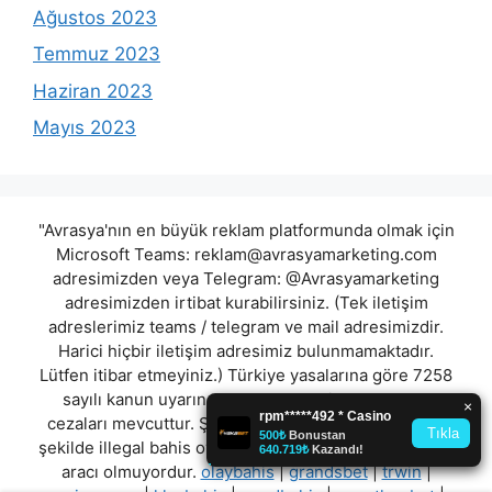
Ağustos 2023
Temmuz 2023
Haziran 2023
Mayıs 2023
"Avrasya'nın en büyük reklam platformunda olmak için
Microsoft Teams:
reklam@avrasyamarketing.com
adresimizden veya Telegram: @Avrasyamarketing
adresimizden irtibat kurabilirsiniz. (Tek iletişim
adreslerimiz teams / telegram ve mail adresimizdir.
Harici hiçbir iletişim adresimiz bulunmamaktadır.
Lütfen itibar etmeyiniz.) Türkiye yasalarına göre 7258
sayılı kanun uyarınca yasa dışı bahis oynamanın
cezaları mevcuttur. Şu an bulunduğunuz site hiç bir
şekilde illegal bahis oyunları oynatmıyor ve oynamaya
aracı olmuyordur.
olaybahis
|
grandsbet
|
trwin
|