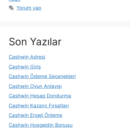
Yorum yap
Son Yazılar
Cashwin Adresi
Cashwin Giriş
Cashwin Ödeme Seçenekleri
Cashwin Oyun Anlayışı
Cashwin Hesap Dondurma
Cashwin Kazanç Fırsatları
Cashwin Engel Önleme
Cashwin Hoşgeldin Bonusu