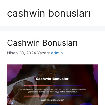
cashwin bonusları
Cashwin Bonusları
Nisan 20, 2024
Yazarı:
admin