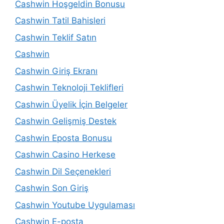
Cashwin Hoşgeldin Bonusu
Cashwin Tatil Bahisleri
Cashwin Teklif Satın
Cashwin
Cashwin Giriş Ekranı
Cashwin Teknoloji Teklifleri
Cashwin Üyelik İçin Belgeler
Cashwin Gelişmiş Destek
Cashwin Eposta Bonusu
Cashwin Casino Herkese
Cashwin Dil Seçenekleri
Cashwin Son Giriş
Cashwin Youtube Uygulaması
Cashwin E-posta