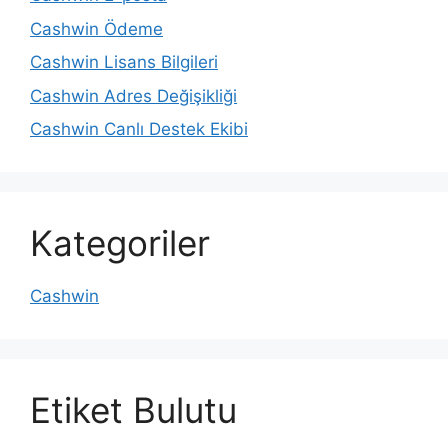
Cashwin Ödeme
Cashwin Lisans Bilgileri
Cashwin Adres Değişikliği
Cashwin Canlı Destek Ekibi
Kategoriler
Cashwin
Etiket Bulutu