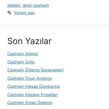
siteleri
,
girisi cashwin
Yorum yap
Son Yazılar
Cashwin Adresi
Cashwin Giriş
Cashwin Ödeme Seçenekleri
Cashwin Oyun Anlayışı
Cashwin Hesap Dondurma
Cashwin Kazanç Fırsatları
Cashwin Engel Önleme