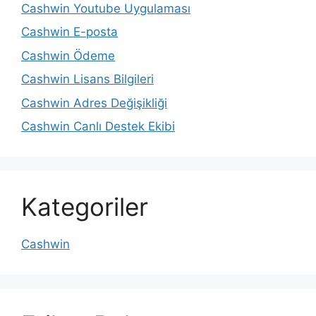
Cashwin Youtube Uygulaması
Cashwin E-posta
Cashwin Ödeme
Cashwin Lisans Bilgileri
Cashwin Adres Değişikliği
Cashwin Canlı Destek Ekibi
Kategoriler
Cashwin