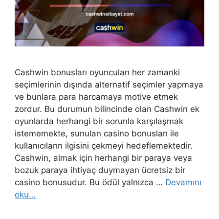
Cashwin bonusları oyuncuları her zamanki
seçimlerinin dışında alternatif seçimler yapmaya
ve bunlara para harcamaya motive etmek
zordur. Bu durumun bilincinde olan Cashwin ek
oyunlarda herhangi bir sorunla karşılaşmak
istememekte, sunulan casino bonusları ile
kullanıcıların ilgisini çekmeyi hedeflemektedir.
Cashwin, almak için herhangi bir paraya veya
bozuk paraya ihtiyaç duymayan ücretsiz bir
casino bonusudur. Bu ödül yalnızca …
Devamını
oku…