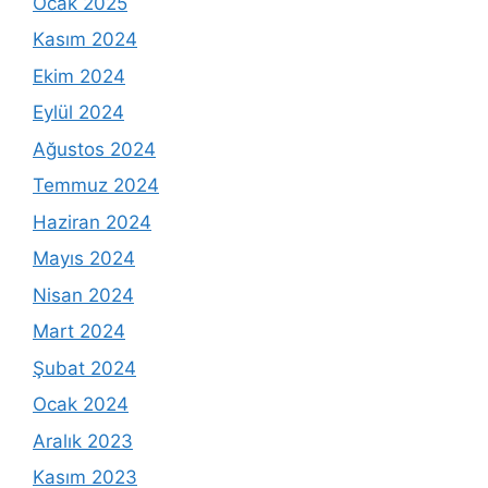
Ocak 2025
Kasım 2024
Ekim 2024
Eylül 2024
Ağustos 2024
Temmuz 2024
Haziran 2024
Mayıs 2024
Nisan 2024
Mart 2024
Şubat 2024
Ocak 2024
Aralık 2023
Kasım 2023