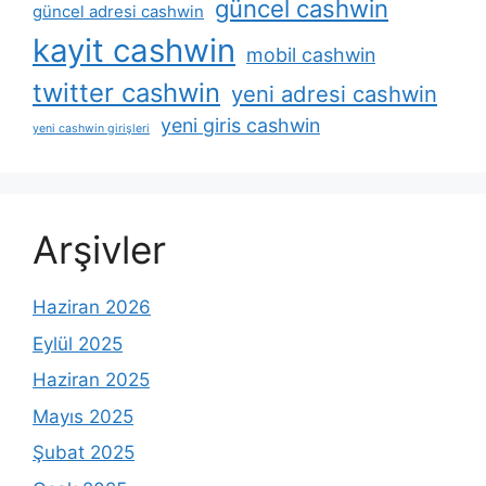
güncel cashwin
güncel adresi cashwin
kayit cashwin
mobil cashwin
twitter cashwin
yeni adresi cashwin
yeni giris cashwin
yeni cashwin girişleri
Arşivler
Haziran 2026
Eylül 2025
Haziran 2025
Mayıs 2025
Şubat 2025