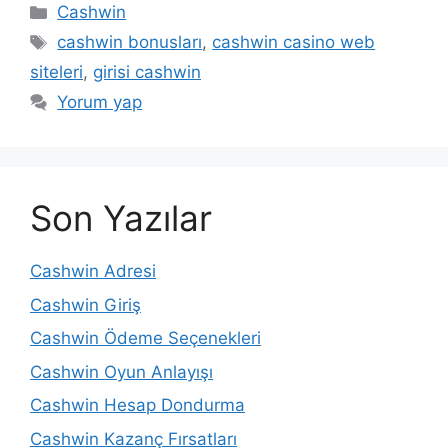
Kategoriler
Cashwin
Etiketler
cashwin bonusları
,
cashwin casino web
siteleri
,
girisi cashwin
Yorum yap
Son Yazılar
Cashwin Adresi
Cashwin Giriş
Cashwin Ödeme Seçenekleri
Cashwin Oyun Anlayışı
Cashwin Hesap Dondurma
Cashwin Kazanç Fırsatları