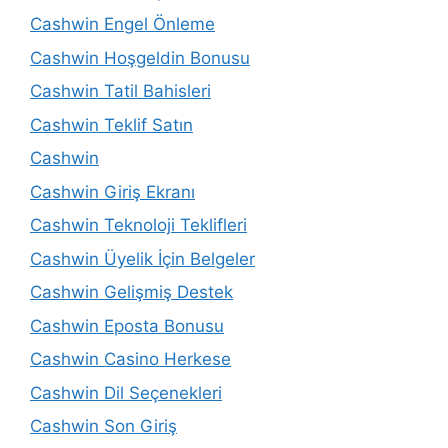
Cashwin Engel Önleme
Cashwin Hoşgeldin Bonusu
Cashwin Tatil Bahisleri
Cashwin Teklif Satın
Cashwin
Cashwin Giriş Ekranı
Cashwin Teknoloji Teklifleri
Cashwin Üyelik İçin Belgeler
Cashwin Gelişmiş Destek
Cashwin Eposta Bonusu
Cashwin Casino Herkese
Cashwin Dil Seçenekleri
Cashwin Son Giriş