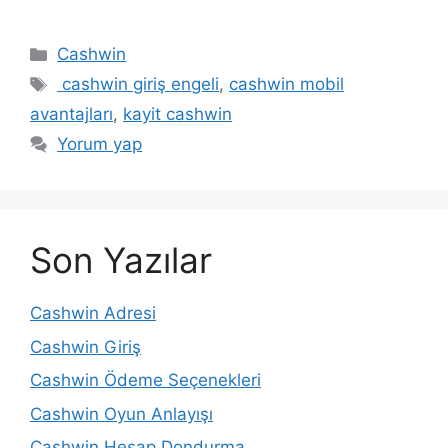
Kategoriler
Cashwin
Etiketler
cashwin giriş engeli
,
cashwin mobil
avantajları
,
kayit cashwin
Yorum yap
Son Yazılar
Cashwin Adresi
Cashwin Giriş
Cashwin Ödeme Seçenekleri
Cashwin Oyun Anlayışı
Cashwin Hesap Dondurma