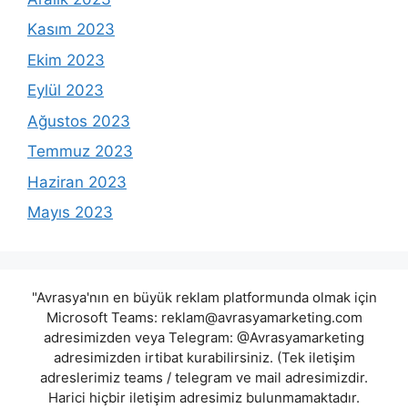
Kasım 2023
Ekim 2023
Eylül 2023
Ağustos 2023
Temmuz 2023
Haziran 2023
Mayıs 2023
"Avrasya'nın en büyük reklam platformunda olmak için
Microsoft Teams:
reklam@avrasyamarketing.com
adresimizden veya Telegram: @Avrasyamarketing
adresimizden irtibat kurabilirsiniz. (Tek iletişim
adreslerimiz teams / telegram ve mail adresimizdir.
Harici hiçbir iletişim adresimiz bulunmamaktadır.