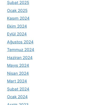
Şubat 2025
Ocak 2025
Kasım 2024
Ekim 2024
Eylül 2024
Ağustos 2024
Temmuz 2024
Haziran 2024
Mayıs 2024
Nisan 2024
Mart 2024
Şubat 2024
Ocak 2024
Aralık 2023