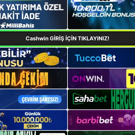
Cashwin GİRİŞ İÇİN TIKLAYINIZ!