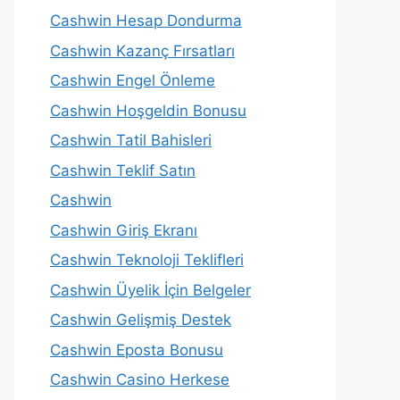
Cashwin Hesap Dondurma
Cashwin Kazanç Fırsatları
Cashwin Engel Önleme
Cashwin Hoşgeldin Bonusu
Cashwin Tatil Bahisleri
Cashwin Teklif Satın
Cashwin
Cashwin Giriş Ekranı
Cashwin Teknoloji Teklifleri
Cashwin Üyelik İçin Belgeler
Cashwin Gelişmiş Destek
Cashwin Eposta Bonusu
Cashwin Casino Herkese