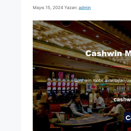
Mayıs 15, 2024
Yazarı:
admin