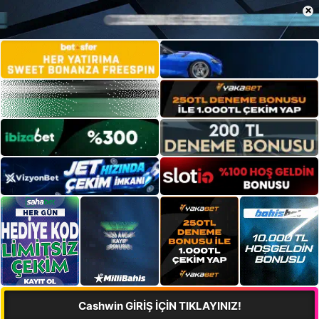
×
Cashwin GİRİŞ İÇİN TIKLAYINIZ!