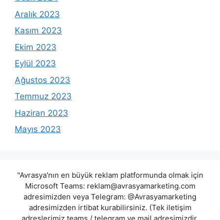
Aralık 2023
Kasım 2023
Ekim 2023
Eylül 2023
Ağustos 2023
Temmuz 2023
Haziran 2023
Mayıs 2023
"Avrasya'nın en büyük reklam platformunda olmak için
Microsoft Teams:
reklam@avrasyamarketing.com
adresimizden veya Telegram: @Avrasyamarketing
adresimizden irtibat kurabilirsiniz. (Tek iletişim
adreslerimiz teams / telegram ve mail adresimizdir.