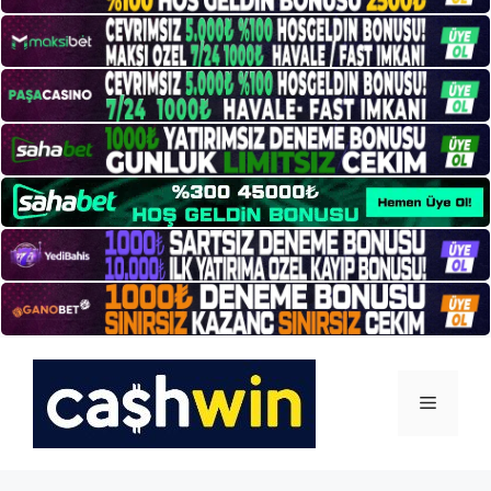
İçeriğe
atla
Menü