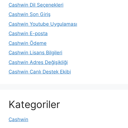
Cashwin Dil Seçenekleri
Cashwin Son Giriş
Cashwin Youtube Uygulaması
Cashwin E-posta
Cashwin Ödeme
Cashwin Lisans Bilgileri
Cashwin Adres Değişikliği
Cashwin Canlı Destek Ekibi
Kategoriler
Cashwin