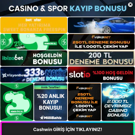
×
Cashwin GİRİŞ İÇİN TIKLAYINIZ!