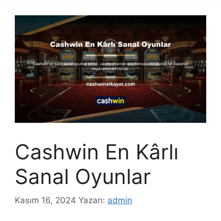
Cashwin En Kârlı
Sanal Oyunlar
Kasım 16, 2024
Yazarı:
admin