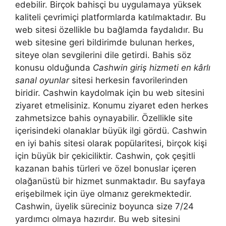
edebilir. Birçok bahisçi bu uygulamaya yüksek
kaliteli çevrimiçi platformlarda katılmaktadır. Bu
web sitesi özellikle bu bağlamda faydalıdır. Bu
web sitesine geri bildirimde bulunan herkes,
siteye olan sevgilerini dile getirdi. Bahis söz
konusu olduğunda
Cashwin giriş hizmeti en kârlı
sanal oyunlar
sitesi herkesin favorilerinden
biridir. Cashwin kaydolmak için bu web sitesini
ziyaret etmelisiniz. Konumu ziyaret eden herkes
zahmetsizce bahis oynayabilir. Özellikle site
içerisindeki olanaklar büyük ilgi gördü. Cashwin
en iyi bahis sitesi olarak popülaritesi, birçok kişi
için büyük bir çekiciliktir. Cashwin, çok çeşitli
kazanan bahis türleri ve özel bonuslar içeren
olağanüstü bir hizmet sunmaktadır. Bu sayfaya
erişebilmek için üye olmanız gerekmektedir.
Cashwin, üyelik süreciniz boyunca size 7/24
yardımcı olmaya hazırdır. Bu web sitesini