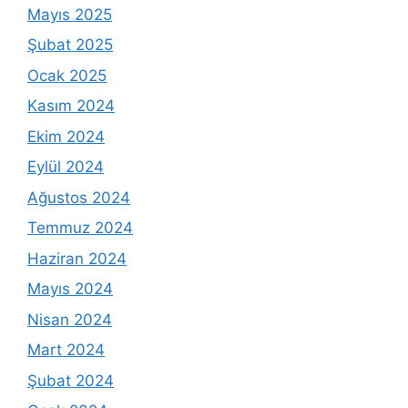
Mayıs 2025
Şubat 2025
Ocak 2025
Kasım 2024
Ekim 2024
Eylül 2024
Ağustos 2024
Temmuz 2024
Haziran 2024
Mayıs 2024
Nisan 2024
Mart 2024
Şubat 2024