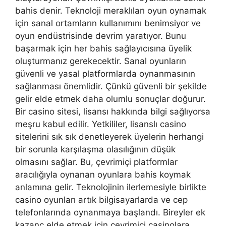
bahis denir. Teknoloji meraklıları oyun oynamak
için sanal ortamların kullanımını benimsiyor ve
oyun endüstrisinde devrim yaratıyor. Bunu
başarmak için her bahis sağlayıcısına üyelik
oluşturmanız gerekecektir. Sanal oyunların
güvenli ve yasal platformlarda oynanmasının
sağlanması önemlidir. Çünkü güvenli bir şekilde
gelir elde etmek daha olumlu sonuçlar doğurur.
Bir casino sitesi, lisansı hakkında bilgi sağlıyorsa
meşru kabul edilir. Yetkililer, lisanslı casino
sitelerini sık sık denetleyerek üyelerin herhangi
bir sorunla karşılaşma olasılığının düşük
olmasını sağlar. Bu, çevrimiçi platformlar
aracılığıyla oynanan oyunlara bahis koymak
anlamına gelir. Teknolojinin ilerlemesiyle birlikte
casino oyunları artık bilgisayarlarda ve cep
telefonlarında oynanmaya başlandı. Bireyler ek
kazanç elde etmek için çevrimiçi casinolara