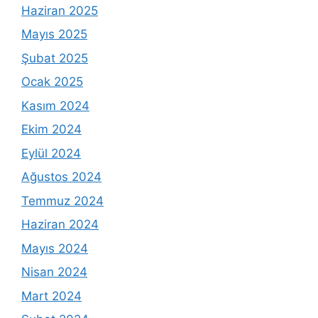
Haziran 2025
Mayıs 2025
Şubat 2025
Ocak 2025
Kasım 2024
Ekim 2024
Eylül 2024
Ağustos 2024
Temmuz 2024
Haziran 2024
Mayıs 2024
Nisan 2024
Mart 2024