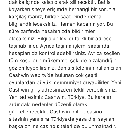
dakika içinde kalıcı olarak silinecektir. Bahis
koyarken siteye erişimde herhangi bir sorunla
karşılaşırsanız, birkaç saat içinde derhal
bilgilendirileceksiniz. Hemen kapanmıyor. Bu
süre zarfında hesabınızda bildirimler
alacaksınız. Bilgi alan kişiler farklı bir adrese
taşınabilirler. Ayrıca taşıma işlemi sırasında
hesapları da kontrol edebilirsiniz. Ayrıca seçilen
tüm koşulların mükemmel şekilde hizalandığını
gözlemleyebilirsiniz. Bahis sitelerinin kullanıcıları
Cashwin web tv’de bulunan çok çeşitli
oyunlardan büyük memnuniyet duyabilirler. Yeni
Cashwin giriş adresinizden teklif verebilirsiniz.
Yeni adresimiz Cashwin, Türkiye. Bu kararın
ardındaki nedenler düzenli olarak
güncellenecektir. Cashwin online casino
sitesinin yanı sıra Türkiye’de yasa dışı sayılan
başka online casino siteleri de bulunmaktadır.