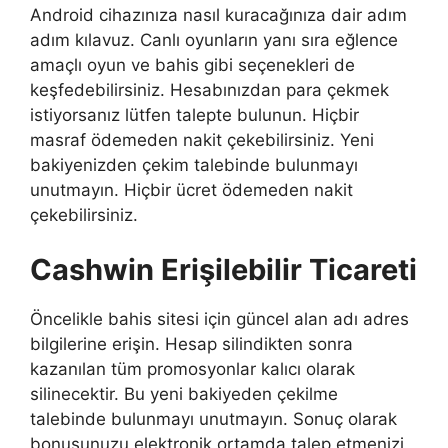
Android cihazınıza nasıl kuracağınıza dair adım
adım kılavuz. Canlı oyunların yanı sıra eğlence
amaçlı oyun ve bahis gibi seçenekleri de
keşfedebilirsiniz. Hesabınızdan para çekmek
istiyorsanız lütfen talepte bulunun. Hiçbir
masraf ödemeden nakit çekebilirsiniz. Yeni
bakiyenizden çekim talebinde bulunmayı
unutmayın. Hiçbir ücret ödemeden nakit
çekebilirsiniz.
Cashwin Erişilebilir Ticareti
Öncelikle bahis sitesi için güncel alan adı adres
bilgilerine erişin. Hesap silindikten sonra
kazanılan tüm promosyonlar kalıcı olarak
silinecektir. Bu yeni bakiyeden çekilme
talebinde bulunmayı unutmayın. Sonuç olarak
bonusunuzu elektronik ortamda talep etmenizi