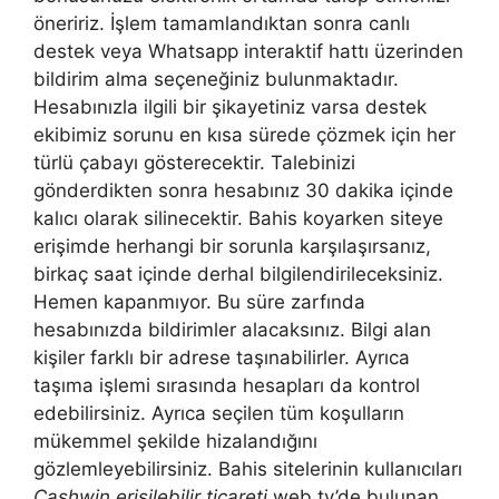
öneririz. İşlem tamamlandıktan sonra canlı
destek veya Whatsapp interaktif hattı üzerinden
bildirim alma seçeneğiniz bulunmaktadır.
Hesabınızla ilgili bir şikayetiniz varsa destek
ekibimiz sorunu en kısa sürede çözmek için her
türlü çabayı gösterecektir. Talebinizi
gönderdikten sonra hesabınız 30 dakika içinde
kalıcı olarak silinecektir. Bahis koyarken siteye
erişimde herhangi bir sorunla karşılaşırsanız,
birkaç saat içinde derhal bilgilendirileceksiniz.
Hemen kapanmıyor. Bu süre zarfında
hesabınızda bildirimler alacaksınız. Bilgi alan
kişiler farklı bir adrese taşınabilirler. Ayrıca
taşıma işlemi sırasında hesapları da kontrol
edebilirsiniz. Ayrıca seçilen tüm koşulların
mükemmel şekilde hizalandığını
gözlemleyebilirsiniz. Bahis sitelerinin kullanıcıları
Cashwin erişilebilir ticareti
web tv’de bulunan