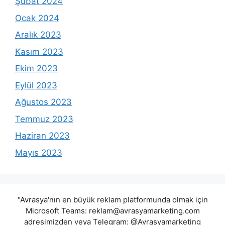
Şubat 2024
Ocak 2024
Aralık 2023
Kasım 2023
Ekim 2023
Eylül 2023
Ağustos 2023
Temmuz 2023
Haziran 2023
Mayıs 2023
"Avrasya'nın en büyük reklam platformunda olmak için
Microsoft Teams:
reklam@avrasyamarketing.com
adresimizden veya Telegram: @Avrasyamarketing