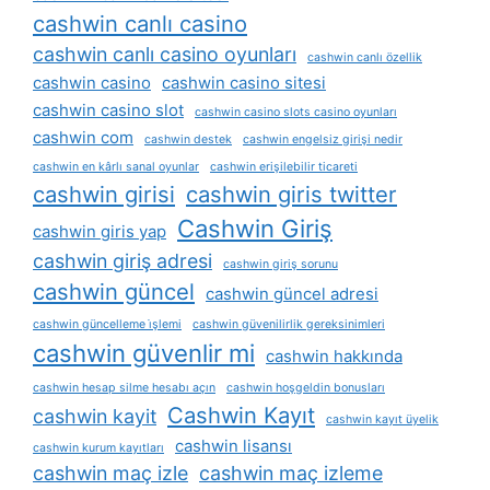
cashwin canlı casino
cashwin canlı casino oyunları
cashwin canlı özellik
cashwin casino
cashwin casino sitesi
cashwin casino slot
cashwin casino slots casino oyunları
cashwin com
cashwin destek
cashwin engelsiz girişi nedir
cashwin en kârlı sanal oyunlar
cashwin erişilebilir ticareti
cashwin girisi
cashwin giris twitter
Cashwin Giriş
cashwin giris yap
cashwin giriş adresi
cashwin giriş sorunu
cashwin güncel
cashwin güncel adresi
cashwin güncelleme i̇şlemi
cashwin güvenilirlik gereksinimleri
cashwin güvenlir mi
cashwin hakkında
cashwin hesap silme hesabı açın
cashwin hoşgeldin bonusları
Cashwin Kayıt
cashwin kayit
cashwin kayıt üyelik
cashwin lisansı
cashwin kurum kayıtları
cashwin maç izle
cashwin maç izleme