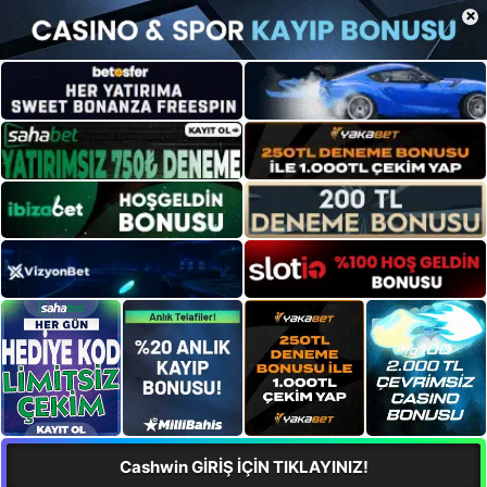
×
Cashwin GİRİŞ İÇİN TIKLAYINIZ!