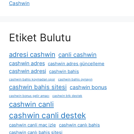
Cashwin
Etiket Bulutu
adresi cashwin
canli cashwin
cashwin adres
cashwin adres güncelleme
cashwin adresi
cashwin bahis
cashwin bahis koymadan spor
cashwin bahis oynayın
cashwin bahis sitesi
cashwin bonus
cashwin bonus gelir amacı
cashwin btk destek
cashwin canli
cashwin canli destek
cashwin canli maç izle
cashwin canlı bahis
cashwin canlı bahis sitesi