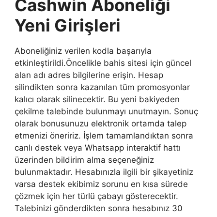
Cashwin Aboneliği
Yeni Girişleri
Aboneliğiniz verilen kodla başarıyla
etkinleştirildi.Öncelikle bahis sitesi için güncel
alan adı adres bilgilerine erişin. Hesap
silindikten sonra kazanılan tüm promosyonlar
kalıcı olarak silinecektir. Bu yeni bakiyeden
çekilme talebinde bulunmayı unutmayın. Sonuç
olarak bonusunuzu elektronik ortamda talep
etmenizi öneririz. İşlem tamamlandıktan sonra
canlı destek veya Whatsapp interaktif hattı
üzerinden bildirim alma seçeneğiniz
bulunmaktadır. Hesabınızla ilgili bir şikayetiniz
varsa destek ekibimiz sorunu en kısa sürede
çözmek için her türlü çabayı gösterecektir.
Talebinizi gönderdikten sonra hesabınız 30