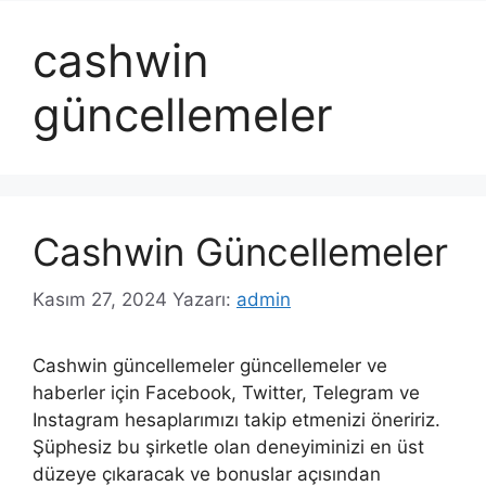
cashwin
güncellemeler
Cashwin Güncellemeler
Kasım 27, 2024
Yazarı:
admin
Cashwin güncellemeler güncellemeler ve
haberler için Facebook, Twitter, Telegram ve
Instagram hesaplarımızı takip etmenizi öneririz.
Şüphesiz bu şirketle olan deneyiminizi en üst
düzeye çıkaracak ve bonuslar açısından