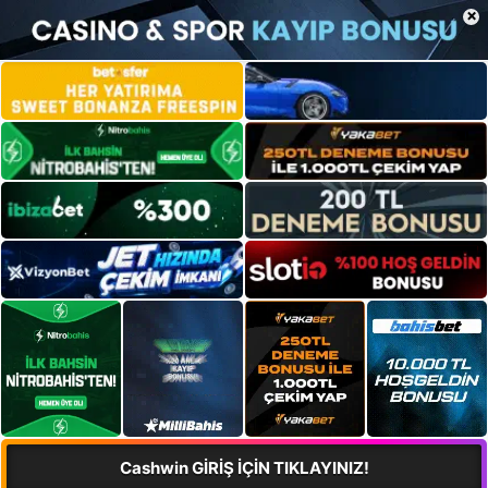
×
Cashwin GİRİŞ İÇİN TIKLAYINIZ!