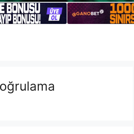
doğrulama