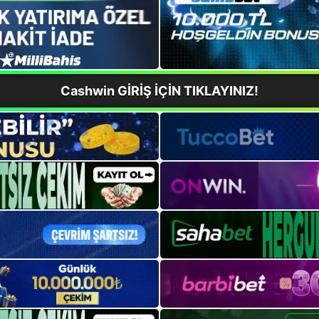
Cashwin GİRİŞ İÇİN TIKLAYINIZ!